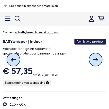
Specialist in akoestische materialen
Ga naar
Polyethyleenschuim (PE schuim)
EASYwhisper | Indoor
Vernieuwd product
Vochtbestendige en stootvaste
geluidsabsorptie voor binnenomgevingen
€ 57,35
per stuk (incl. BTW)
Staffelkorting van toepassing
Afmetingen
120 x 60 cm