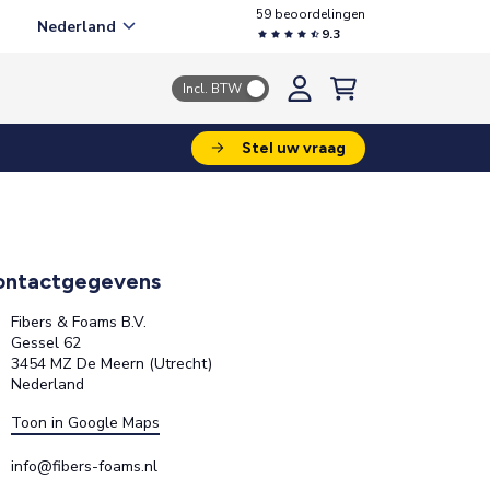
59 beoordelingen
Nederland
9.3
Incl. BTW
Stel uw vraag
ontactgegevens
Fibers & Foams B.V.
Gessel 62
3454 MZ De Meern (Utrecht)
Nederland
Toon in Google Maps
info@fibers-foams.nl