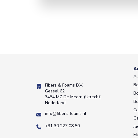
A
A
Bo
Fibers & Foams B.V.
Gessel 62
Bo
3454 MZ De Meern (Utrecht)
Bu
Nederland
C
info@fibers-foams.nl
Ge
+31 30 227 08 50
Ja
M