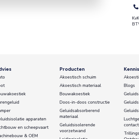
KvK
BT
dvies
Producten
Kenni
uto
Akoestisch schuim
Akoesti
ot
Akoestisch materiaal
Blogs
uwakoestiek
Bouwakoestiek
Geluids
rengeluid
Doos-in-doos constructie
Geluid
amper
Geluidsabsorberend
Geluids
materiaal
luidsisolatie apparaten
Luchtge
Geluidsisolerende
contact
chtbouw en scheepvaart
voorzetwand
Trilling
achinebouw & OEM