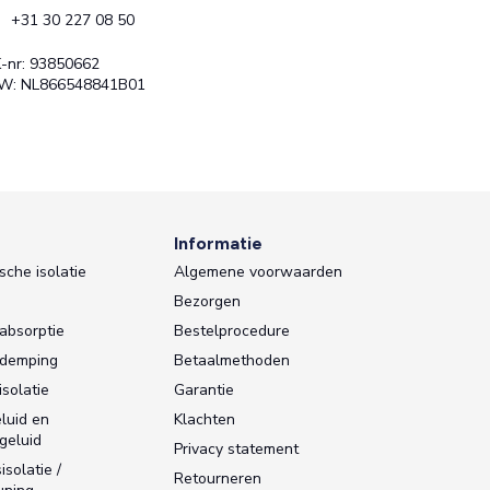
+31 30 227 08 50
-nr: 93850662
W: NL866548841B01
s
Informatie
sche isolatie
Algemene voorwaarden
Bezorgen
absorptie
Bestelprocedure
sdemping
Betaalmethoden
isolatie
Garantie
luid en
Klachten
geluid
Privacy statement
sisolatie /
Retourneren