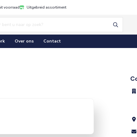
uit voorraad
Uitgebreid assortiment
rk
Over ons
Contact
C