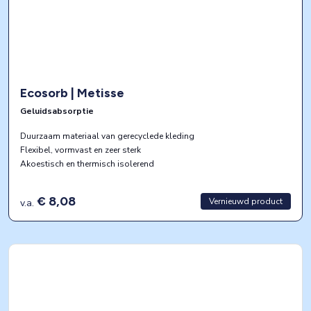
Ecosorb | Metisse
Geluidsabsorptie
Duurzaam materiaal van gerecyclede kleding
Flexibel, vormvast en zeer sterk
Akoestisch en thermisch isolerend
€ 8,08
Vernieuwd product
v.a.