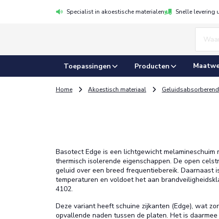
Specialist in akoestische materialen
Snelle levering 
Maatwe
Toepassingen
Producten
Home
Akoestisch materiaal
Geluidsabsorberend
Basotect Edge is een lichtgewicht melamineschuim 
thermisch isolerende eigenschappen. De open celstr
geluid over een breed frequentiebereik. Daarnaast 
temperaturen en voldoet het aan brandveiligheidsk
4102.
Deze variant heeft schuine zijkanten (Edge), wat zor
opvallende naden tussen de platen. Het is daarmee 