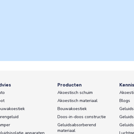
dvies
Producten
Kenni
uto
Akoestisch schuim
Akoesti
ot
Akoestisch materiaal
Blogs
uwakoestiek
Bouwakoestiek
Geluids
rengeluid
Doos-in-doos constructie
Geluid
amper
Geluidsabsorberend
Geluids
materiaal
luidsisolatie apparaten
Luchtge