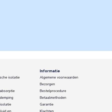
s
Informatie
sche isolatie
Algemene voorwaarden
Bezorgen
absorptie
Bestelprocedure
sdemping
Betaalmethoden
isolatie
Garantie
luid en
Klachten