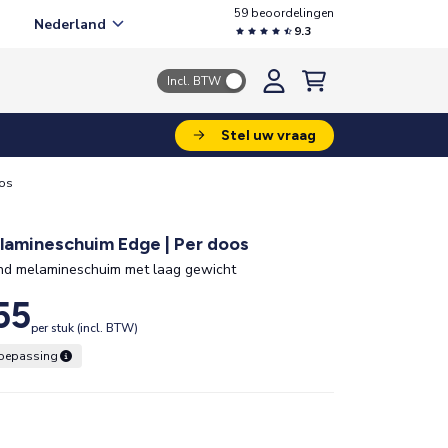
59 beoordelingen
Nederland
9.3
Incl. BTW
Stel uw vraag
oos
lamineschuim Edge | Per doos
nd melamineschuim met laag gewicht
55
per stuk (incl. BTW)
 toepassing