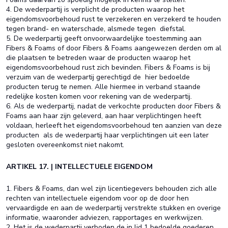
4. De wederpartij is verplicht de producten waarop het
eigendomsvoorbehoud rust te verzekeren en verzekerd te houden
tegen brand- en waterschade, alsmede tegen diefstal.
5. De wederpartij geeft onvoorwaardelijke toestemming aan
Fibers & Foams of door Fibers & Foams aangewezen derden om al
die plaatsen te betreden waar de producten waarop het
eigendomsvoorbehoud rust zich bevinden. Fibers & Foams is bij
verzuim van de wederpartij gerechtigd de hier bedoelde
producten terug te nemen. Alle hiermee in verband staande
redelijke kosten komen voor rekening van de wederpartij.
6. Als de wederpartij, nadat de verkochte producten door Fibers &
Foams aan haar zijn geleverd, aan haar verplichtingen heeft
voldaan, herleeft het eigendomsvoorbehoud ten aanzien van deze
producten als de wederpartij haar verplichtingen uit een later
gesloten overeenkomst niet nakomt.
ARTIKEL 17. | INTELLECTUELE EIGENDOM
1. Fibers & Foams, dan wel zijn licentiegevers behouden zich alle
rechten van intellectuele eigendom voor op de door hen
vervaardigde en aan de wederpartij verstrekte stukken en overige
informatie, waaronder adviezen, rapportages en werkwijzen.
2. Het is de wederpartij verboden de in lid 1 bedoelde goederen