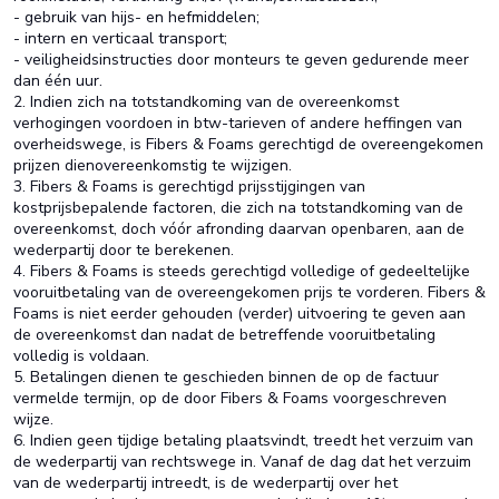
- gebruik van hijs- en hefmiddelen;
- intern en verticaal transport;
- veiligheidsinstructies door monteurs te geven gedurende meer
dan één uur.
2. Indien zich na totstandkoming van de overeenkomst
verhogingen voordoen in btw-tarieven of andere heffingen van
overheidswege, is Fibers & Foams gerechtigd de overeengekomen
prijzen dienovereenkomstig te wijzigen.
3. Fibers & Foams is gerechtigd prijsstijgingen van
kostprijsbepalende factoren, die zich na totstandkoming van de
overeenkomst, doch vóór afronding daarvan openbaren, aan de
wederpartij door te berekenen.
4. Fibers & Foams is steeds gerechtigd volledige of gedeeltelijke
vooruitbetaling van de overeengekomen prijs te vorderen. Fibers &
Foams is niet eerder gehouden (verder) uitvoering te geven aan
de overeenkomst dan nadat de betreffende vooruitbetaling
volledig is voldaan.
5. Betalingen dienen te geschieden binnen de op de factuur
vermelde termijn, op de door Fibers & Foams voorgeschreven
wijze.
6. Indien geen tijdige betaling plaatsvindt, treedt het verzuim van
de wederpartij van rechtswege in. Vanaf de dag dat het verzuim
van de wederpartij intreedt, is de wederpartij over het