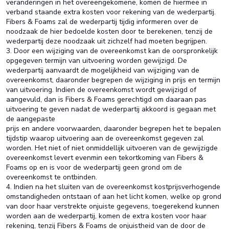
veranderingen in het overeengekomene, komen de hiermee in
verband staande extra kosten voor rekening van de wederpartij.
Fibers & Foams zal de wederpartij tijdig informeren over de
noodzaak de hier bedoelde kosten door te berekenen, tenzij de
wederpartij deze noodzaak uit zichzelf had moeten begrijpen.
3. Door een wijziging van de overeenkomst kan de oorspronkelijk
opgegeven termijn van uitvoering worden gewijzigd. De
wederpartij aanvaardt de mogelijkheid van wijziging van de
overeenkomst, daaronder begrepen de wijziging in prijs en termijn
van uitvoering. Indien de overeenkomst wordt gewijzigd of
aangevuld, dan is Fibers & Foams gerechtigd om daaraan pas
uitvoering te geven nadat de wederpartij akkoord is gegaan met
de aangepaste
prijs en andere voorwaarden, daaronder begrepen het te bepalen
tijdstip waarop uitvoering aan de overeenkomst gegeven zal
worden. Het niet of niet onmiddellijk uitvoeren van de gewijzigde
overeenkomst levert evenmin een tekortkoming van Fibers &
Foams op en is voor de wederpartij geen grond om de
overeenkomst te ontbinden.
4. Indien na het sluiten van de overeenkomst kostprijsverhogende
omstandigheden ontstaan of aan het licht komen, welke op grond
van door haar verstrekte onjuiste gegevens, toegerekend kunnen
worden aan de wederpartij, komen de extra kosten voor haar
rekening, tenzij Fibers & Foams de onjuistheid van de door de