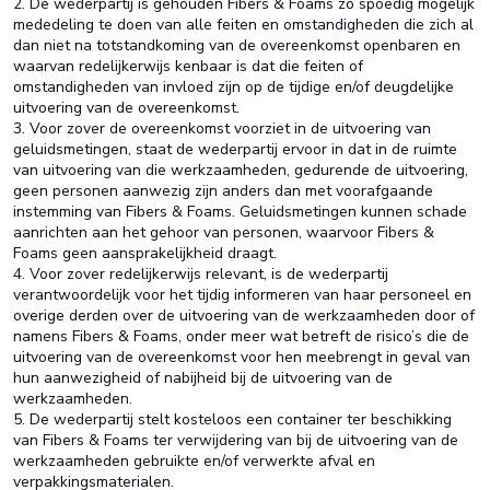
2. De wederpartij is gehouden Fibers & Foams zo spoedig mogelijk
mededeling te doen van alle feiten en omstandigheden die zich al
dan niet na totstandkoming van de overeenkomst openbaren en
waarvan redelijkerwijs kenbaar is dat die feiten of
omstandigheden van invloed zijn op de tijdige en/of deugdelijke
uitvoering van de overeenkomst.
3. Voor zover de overeenkomst voorziet in de uitvoering van
geluidsmetingen, staat de wederpartij ervoor in dat in de ruimte
van uitvoering van die werkzaamheden, gedurende de uitvoering,
geen personen aanwezig zijn anders dan met voorafgaande
instemming van Fibers & Foams. Geluidsmetingen kunnen schade
aanrichten aan het gehoor van personen, waarvoor Fibers &
Foams geen aansprakelijkheid draagt.
4. Voor zover redelijkerwijs relevant, is de wederpartij
verantwoordelijk voor het tijdig informeren van haar personeel en
overige derden over de uitvoering van de werkzaamheden door of
namens Fibers & Foams, onder meer wat betreft de risico’s die de
uitvoering van de overeenkomst voor hen meebrengt in geval van
hun aanwezigheid of nabijheid bij de uitvoering van de
werkzaamheden.
5. De wederpartij stelt kosteloos een container ter beschikking
van Fibers & Foams ter verwijdering van bij de uitvoering van de
werkzaamheden gebruikte en/of verwerkte afval en
verpakkingsmaterialen.