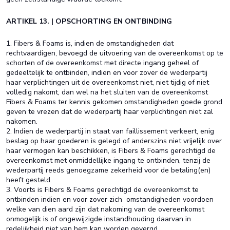
ARTIKEL 13. | OPSCHORTING EN ONTBINDING
1. Fibers & Foams is, indien de omstandigheden dat
rechtvaardigen, bevoegd de uitvoering van de overeenkomst op te
schorten of de overeenkomst met directe ingang geheel of
gedeeltelijk te ontbinden, indien en voor zover de wederpartij
haar verplichtingen uit de overeenkomst niet, niet tijdig of niet
volledig nakomt, dan wel na het sluiten van de overeenkomst
Fibers & Foams ter kennis gekomen omstandigheden goede grond
geven te vrezen dat de wederpartij haar verplichtingen niet zal
nakomen.
2. Indien de wederpartij in staat van faillissement verkeert, enig
beslag op haar goederen is gelegd of anderszins niet vrijelijk over
haar vermogen kan beschikken, is Fibers & Foams gerechtigd de
overeenkomst met onmiddellijke ingang te ontbinden, tenzij de
wederpartij reeds genoegzame zekerheid voor de betaling(en)
heeft gesteld.
3. Voorts is Fibers & Foams gerechtigd de overeenkomst te
ontbinden indien en voor zover zich omstandigheden voordoen
welke van dien aard zijn dat nakoming van de overeenkomst
onmogelijk is of ongewijzigde instandhouding daarvan in
redelijkheid niet van hem kan worden gevergd.