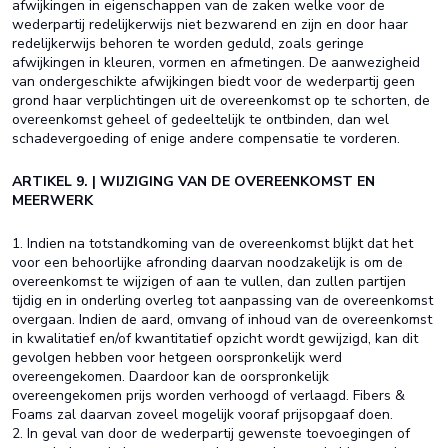
afwijkingen in eigenschappen van de zaken welke voor de
wederpartij redelijkerwijs niet bezwarend en zijn en door haar
redelijkerwijs behoren te worden geduld, zoals geringe
afwijkingen in kleuren, vormen en afmetingen. De aanwezigheid
van ondergeschikte afwijkingen biedt voor de wederpartij geen
grond haar verplichtingen uit de overeenkomst op te schorten, de
overeenkomst geheel of gedeeltelijk te ontbinden, dan wel
schadevergoeding of enige andere compensatie te vorderen.
ARTIKEL 9. | WIJZIGING VAN DE OVEREENKOMST EN
MEERWERK
1. Indien na totstandkoming van de overeenkomst blijkt dat het
voor een behoorlijke afronding daarvan noodzakelijk is om de
overeenkomst te wijzigen of aan te vullen, dan zullen partijen
tijdig en in onderling overleg tot aanpassing van de overeenkomst
overgaan. Indien de aard, omvang of inhoud van de overeenkomst
in kwalitatief en/of kwantitatief opzicht wordt gewijzigd, kan dit
gevolgen hebben voor hetgeen oorspronkelijk werd
overeengekomen. Daardoor kan de oorspronkelijk
overeengekomen prijs worden verhoogd of verlaagd. Fibers &
Foams zal daarvan zoveel mogelijk vooraf prijsopgaaf doen.
2. In geval van door de wederpartij gewenste toevoegingen of