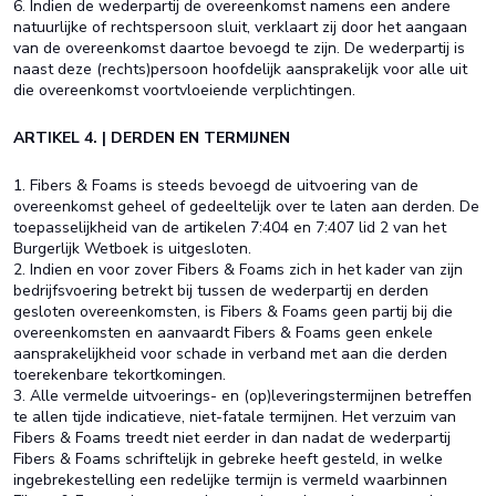
6. Indien de wederpartij de overeenkomst namens een andere
natuurlijke of rechtspersoon sluit, verklaart zij door het aangaan
van de overeenkomst daartoe bevoegd te zijn. De wederpartij is
naast deze (rechts)persoon hoofdelijk aansprakelijk voor alle uit
die overeenkomst voortvloeiende verplichtingen.
ARTIKEL 4. | DERDEN EN TERMIJNEN
1. Fibers & Foams is steeds bevoegd de uitvoering van de
overeenkomst geheel of gedeeltelijk over te laten aan derden. De
toepasselijkheid van de artikelen 7:404 en 7:407 lid 2 van het
Burgerlijk Wetboek is uitgesloten.
2. Indien en voor zover Fibers & Foams zich in het kader van zijn
bedrijfsvoering betrekt bij tussen de wederpartij en derden
gesloten overeenkomsten, is Fibers & Foams geen partij bij die
overeenkomsten en aanvaardt Fibers & Foams geen enkele
aansprakelijkheid voor schade in verband met aan die derden
toerekenbare tekortkomingen.
3. Alle vermelde uitvoerings- en (op)leveringstermijnen betreffen
te allen tijde indicatieve, niet-fatale termijnen. Het verzuim van
Fibers & Foams treedt niet eerder in dan nadat de wederpartij
Fibers & Foams schriftelijk in gebreke heeft gesteld, in welke
ingebrekestelling een redelijke termijn is vermeld waarbinnen