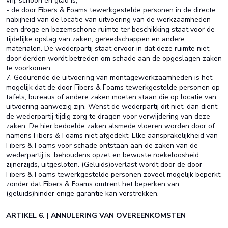
vrij, schoon en glad is;
- de door Fibers & Foams tewerkgestelde personen in de directe
nabijheid van de locatie van uitvoering van de werkzaamheden
een droge en bezemschone ruimte ter beschikking staat voor de
tijdelijke opslag van zaken, gereedschappen en andere
materialen. De wederpartij staat ervoor in dat deze ruimte niet
door derden wordt betreden om schade aan de opgeslagen zaken
te voorkomen.
7. Gedurende de uitvoering van montagewerkzaamheden is het
mogelijk dat de door Fibers & Foams tewerkgestelde personen op
tafels, bureaus of andere zaken moeten staan die op locatie van
uitvoering aanwezig zijn. Wenst de wederpartij dit niet, dan dient
de wederpartij tijdig zorg te dragen voor verwijdering van deze
zaken. De hier bedoelde zaken alsmede vloeren worden door of
namens Fibers & Foams niet afgedekt. Elke aansprakelijkheid van
Fibers & Foams voor schade ontstaan aan de zaken van de
wederpartij is, behoudens opzet en bewuste roekeloosheid
zijnerzijds, uitgesloten. (Geluids)overlast wordt door de door
Fibers & Foams tewerkgestelde personen zoveel mogelijk beperkt,
zonder dat Fibers & Foams omtrent het beperken van
(geluids)hinder enige garantie kan verstrekken.
ARTIKEL 6. | ANNULERING VAN OVEREENKOMSTEN