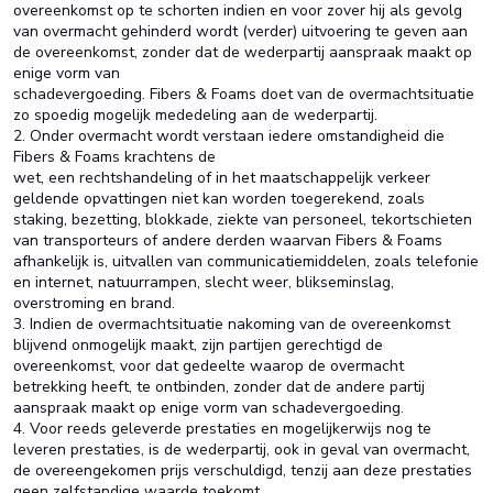
overeenkomst op te schorten indien en voor zover hij als gevolg
van overmacht gehinderd wordt (verder) uitvoering te geven aan
de overeenkomst, zonder dat de wederpartij aanspraak maakt op
enige vorm van
schadevergoeding. Fibers & Foams doet van de overmachtsituatie
zo spoedig mogelijk mededeling aan de wederpartij.
2. Onder overmacht wordt verstaan iedere omstandigheid die
Fibers & Foams krachtens de
wet, een rechtshandeling of in het maatschappelijk verkeer
geldende opvattingen niet kan worden toegerekend, zoals
staking, bezetting, blokkade, ziekte van personeel, tekortschieten
van transporteurs of andere derden waarvan Fibers & Foams
afhankelijk is, uitvallen van communicatiemiddelen, zoals telefonie
en internet, natuurrampen, slecht weer, blikseminslag,
overstroming en brand.
3. Indien de overmachtsituatie nakoming van de overeenkomst
blijvend onmogelijk maakt, zijn partijen gerechtigd de
overeenkomst, voor dat gedeelte waarop de overmacht
betrekking heeft, te ontbinden, zonder dat de andere partij
aanspraak maakt op enige vorm van schadevergoeding.
4. Voor reeds geleverde prestaties en mogelijkerwijs nog te
leveren prestaties, is de wederpartij, ook in geval van overmacht,
de overeengekomen prijs verschuldigd, tenzij aan deze prestaties
geen zelfstandige waarde toekomt.