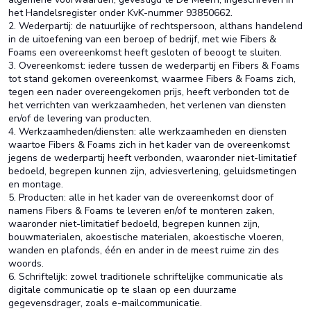
het Handelsregister onder KvK-nummer 93850662.
2. Wederpartij: de natuurlijke of rechtspersoon, althans handelend
in de uitoefening van een beroep of bedrijf, met wie Fibers &
Foams een overeenkomst heeft gesloten of beoogt te sluiten.
3. Overeenkomst: iedere tussen de wederpartij en Fibers & Foams
tot stand gekomen overeenkomst, waarmee Fibers & Foams zich,
tegen een nader overeengekomen prijs, heeft verbonden tot de
het verrichten van werkzaamheden, het verlenen van diensten
en/of de levering van producten.
4. Werkzaamheden/diensten: alle werkzaamheden en diensten
waartoe Fibers & Foams zich in het kader van de overeenkomst
jegens de wederpartij heeft verbonden, waaronder niet-limitatief
bedoeld, begrepen kunnen zijn, adviesverlening, geluidsmetingen
en montage.
5. Producten: alle in het kader van de overeenkomst door of
namens Fibers & Foams te leveren en/of te monteren zaken,
waaronder niet-limitatief bedoeld, begrepen kunnen zijn,
bouwmaterialen, akoestische materialen, akoestische vloeren,
wanden en plafonds, één en ander in de meest ruime zin des
woords.
6. Schriftelijk: zowel traditionele schriftelijke communicatie als
digitale communicatie op te slaan op een duurzame
gegevensdrager, zoals e-mailcommunicatie.