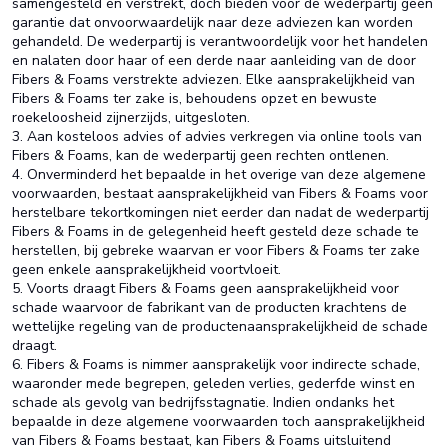
samengesteld en verstrekt, doch bieden voor de wederpartij geen
garantie dat onvoorwaardelijk naar deze adviezen kan worden
gehandeld. De wederpartij is verantwoordelijk voor het handelen
en nalaten door haar of een derde naar aanleiding van de door
Fibers & Foams verstrekte adviezen. Elke aansprakelijkheid van
Fibers & Foams ter zake is, behoudens opzet en bewuste
roekeloosheid zijnerzijds, uitgesloten.
3. Aan kosteloos advies of advies verkregen via online tools van
Fibers & Foams, kan de wederpartij geen rechten ontlenen.
4. Onverminderd het bepaalde in het overige van deze algemene
voorwaarden, bestaat aansprakelijkheid van Fibers & Foams voor
herstelbare tekortkomingen niet eerder dan nadat de wederpartij
Fibers & Foams in de gelegenheid heeft gesteld deze schade te
herstellen, bij gebreke waarvan er voor Fibers & Foams ter zake
geen enkele aansprakelijkheid voortvloeit.
5. Voorts draagt Fibers & Foams geen aansprakelijkheid voor
schade waarvoor de fabrikant van de producten krachtens de
wettelijke regeling van de productenaansprakelijkheid de schade
draagt.
6. Fibers & Foams is nimmer aansprakelijk voor indirecte schade,
waaronder mede begrepen, geleden verlies, gederfde winst en
schade als gevolg van bedrijfsstagnatie. Indien ondanks het
bepaalde in deze algemene voorwaarden toch aansprakelijkheid
van Fibers & Foams bestaat, kan Fibers & Foams uitsluitend