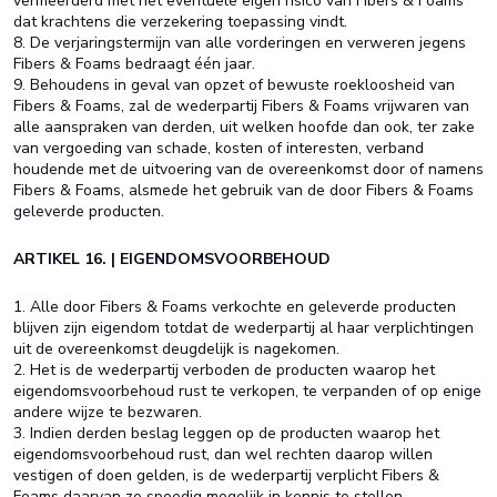
vermeerderd met het eventuele eigen risico van Fibers & Foams
dat krachtens die verzekering toepassing vindt.
8. De verjaringstermijn van alle vorderingen en verweren jegens
Fibers & Foams bedraagt één jaar.
9. Behoudens in geval van opzet of bewuste roekloosheid van
Fibers & Foams, zal de wederpartij Fibers & Foams vrijwaren van
alle aanspraken van derden, uit welken hoofde dan ook, ter zake
van vergoeding van schade, kosten of interesten, verband
houdende met de uitvoering van de overeenkomst door of namens
Fibers & Foams, alsmede het gebruik van de door Fibers & Foams
geleverde producten.
ARTIKEL 16. | EIGENDOMSVOORBEHOUD
1. Alle door Fibers & Foams verkochte en geleverde producten
blijven zijn eigendom totdat de wederpartij al haar verplichtingen
uit de overeenkomst deugdelijk is nagekomen.
2. Het is de wederpartij verboden de producten waarop het
eigendomsvoorbehoud rust te verkopen, te verpanden of op enige
andere wijze te bezwaren.
3. Indien derden beslag leggen op de producten waarop het
eigendomsvoorbehoud rust, dan wel rechten daarop willen
vestigen of doen gelden, is de wederpartij verplicht Fibers &
Foams daarvan zo spoedig mogelijk in kennis te stellen.