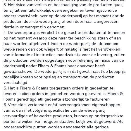
3. Het risico van verlies en beschadiging van de producten gaat,
tenzij uit een uitdrukkelijk overeengekomen leveringsconditie
anders voortvloeit, over op de wederpartij op het moment dat de
producten door de wederpartij of een door haar aangewezen
derde in ontvangst zijn genomen.
4. De wederpartij is verplicht de gekochte producten af te nemen
op het moment waarop deze haar ter beschikking staan of aan
haar worden afgeleverd. Indien de wederpartij de afname om
welke reden dan ook weigert of nalatig is met het verstrekken
van informatie of instructies, noodzakelijk voor de levering, zullen
de producten worden opgeslagen voor rekening en risico van de
wederpartij nadat Fibers & Foams haar daarvoor heeft
gewaarschuwd. De wederpartij is in dat geval, naast de koopprijs,
redelijke kosten voor opslag en transport van de producten
verschuldigd.
5. Het is Fibers & Foams toegestaan orders in gedeelten te
leveren. Indien orders in gedeelten worden geleverd, is Fibers &
Foams gerechtigd elk gedeelte afzonderlijk te factureren.
6. Vermelde, vertoonde en/of overeengekomen eigenschappen
van al dan niet volgens specificatie van de wederpartij
vervaardigde of bewerkte producten, kunnen op ondergeschikte
punten afwijken van hetgeen daadwerkelijk wordt geleverd. Als
ondergeschikte punten worden aangemerkt alle geringe