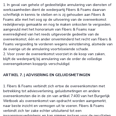
1. In geval van gehele of gedeeltelijke annulering van diensten of
werkzaamheden dient de wederpartij Fibers & Foams daarvan
schriftelijk in kennis te stellen en is zij gehouden aan Fibers &
Foams alle met het oog op de uitvoering van de overeenkomst
redelijkerwijs gemaakte en nog te maken onkosten te vergoeden,
aangevuld met het honorarium van Fibers & Foams naar
evenredigheid van het reeds uitgevoerde gedeelte van de
overeenkomst, één en ander onverminderd het recht van Fibers &
Foams vergoeding te vorderen wegens winstderving, alsmede van
de overige uit de annulering voortvloeiende schade.
2. Voor zover de overeenkomst voorziet in de koop van zaken,
blijft de wederpartij bij annulering van de order de volledige
overeengekomen koopprijs verschuldigd.
ARTIKEL 7. | ADVISERING EN GELUIDSMETINGEN
1. Fibers & Foams verbindt zich ertoe de overeenkomsten met
betrekking tot adviesverlening, geluidsmetingen en andere
overeenkomsten die in de zin van artikel 7:400 van het Burgerlijk
Wetboek als overeenkomst van opdracht worden aangemerkt,
naar beste inzicht en vermogen uit te voeren. Fibers & Foams
verbindt zich ter zake echter uitsluitend tot een
inspanningsverbintenis en kan nimmer instaan voor de resultaten