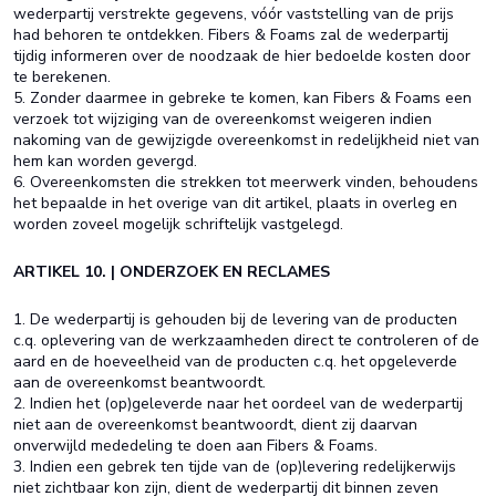
wederpartij verstrekte gegevens, vóór vaststelling van de prijs
had behoren te ontdekken. Fibers & Foams zal de wederpartij
tijdig informeren over de noodzaak de hier bedoelde kosten door
te berekenen.
5. Zonder daarmee in gebreke te komen, kan Fibers & Foams een
verzoek tot wijziging van de overeenkomst weigeren indien
nakoming van de gewijzigde overeenkomst in redelijkheid niet van
hem kan worden gevergd.
6. Overeenkomsten die strekken tot meerwerk vinden, behoudens
het bepaalde in het overige van dit artikel, plaats in overleg en
worden zoveel mogelijk schriftelijk vastgelegd.
ARTIKEL 10. | ONDERZOEK EN RECLAMES
1. De wederpartij is gehouden bij de levering van de producten
c.q. oplevering van de werkzaamheden direct te controleren of de
aard en de hoeveelheid van de producten c.q. het opgeleverde
aan de overeenkomst beantwoordt.
2. Indien het (op)geleverde naar het oordeel van de wederpartij
niet aan de overeenkomst beantwoordt, dient zij daarvan
onverwijld mededeling te doen aan Fibers & Foams.
3. Indien een gebrek ten tijde van de (op)levering redelijkerwijs
niet zichtbaar kon zijn, dient de wederpartij dit binnen zeven