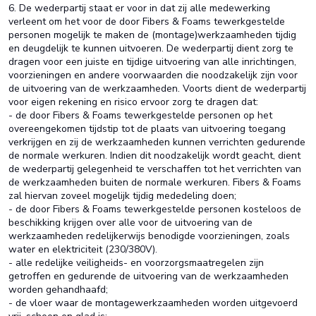
6. De wederpartij staat er voor in dat zij alle medewerking
verleent om het voor de door Fibers & Foams tewerkgestelde
personen mogelijk te maken de (montage)werkzaamheden tijdig
en deugdelijk te kunnen uitvoeren. De wederpartij dient zorg te
dragen voor een juiste en tijdige uitvoering van alle inrichtingen,
voorzieningen en andere voorwaarden die noodzakelijk zijn voor
de uitvoering van de werkzaamheden. Voorts dient de wederpartij
voor eigen rekening en risico ervoor zorg te dragen dat:
- de door Fibers & Foams tewerkgestelde personen op het
overeengekomen tijdstip tot de plaats van uitvoering toegang
verkrijgen en zij de werkzaamheden kunnen verrichten gedurende
de normale werkuren. Indien dit noodzakelijk wordt geacht, dient
de wederpartij gelegenheid te verschaffen tot het verrichten van
de werkzaamheden buiten de normale werkuren. Fibers & Foams
zal hiervan zoveel mogelijk tijdig mededeling doen;
- de door Fibers & Foams tewerkgestelde personen kosteloos de
beschikking krijgen over alle voor de uitvoering van de
werkzaamheden redelijkerwijs benodigde voorzieningen, zoals
water en elektriciteit (230/380V).
- alle redelijke veiligheids- en voorzorgsmaatregelen zijn
getroffen en gedurende de uitvoering van de werkzaamheden
worden gehandhaafd;
- de vloer waar de montagewerkzaamheden worden uitgevoerd